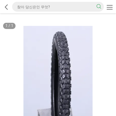
1
/
1