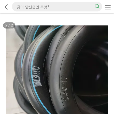
2
/
2