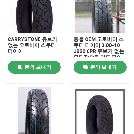
공장 투어
품질 관리
CARRYSTONE 튜브가
충돌 OEM 오토바이 스
없는 오토바이 스쿠터
쿠터 타이어 3.00-10
타이어
J820 6PR 튜브가 없는
연락처
모터장착된 머드 타이
어
문의 보내기
문의 보내기
뉴스
모든 케이스
오토바이 튜브 타이어
거리 모터사이클 타이어