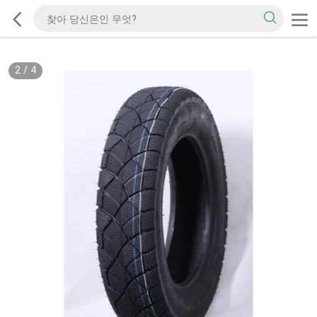
2
/
4