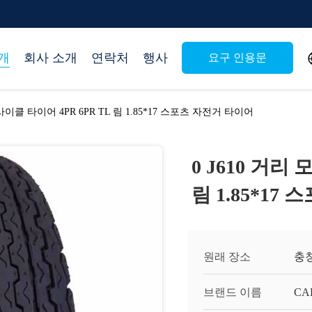
개
회사 소개
연락처
행사
요구 인용문
터사이클 타이어 4PR 6PR TL 림 1.85*17 스포츠 자전거 타이어
0 J610 거리
림 1.85*17
원래 장소
충칭
브랜드 이름
CA