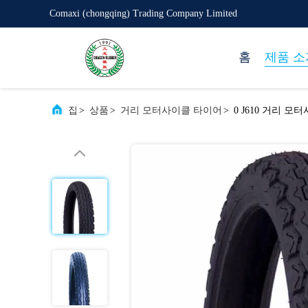
Comaxi (chongqing) Trading Company Limited
홈
제품 소
집
>
상품
>
거리 모터사이클 타이어
>
0 J610 거리 모